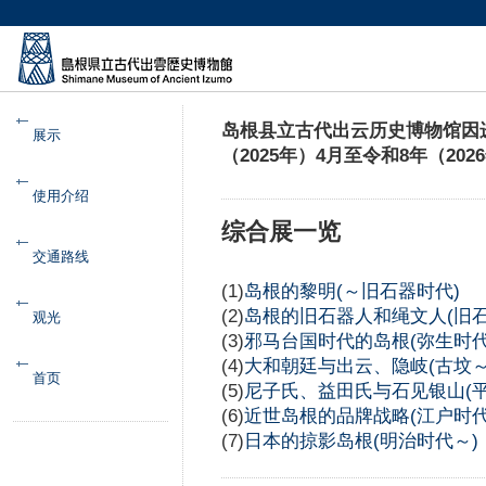
岛根县立古代出云历史博物馆因
展示
（2025年）4月至令和8年（20
使用介绍
综合展一览
交通路线
(1)
岛根的黎明(～旧石器时代)
(2)
岛根的旧石器人和绳文人(旧
观光
(3)
邪马台国时代的岛根(弥生时代
(4)
大和朝廷与出云、隐岐(古坟～
首页
(5)
尼子氏、益田氏与石见银山(
(6)
近世岛根的品牌战略(江户时代
(7)
日本的掠影岛根(明治时代～)