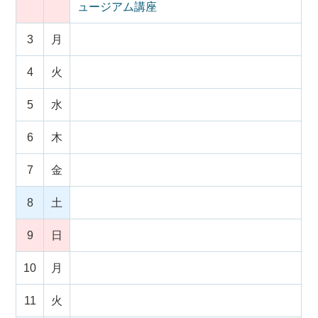
ュージアム講座
3
月
4
火
5
水
6
木
7
金
8
土
9
日
10
月
11
火