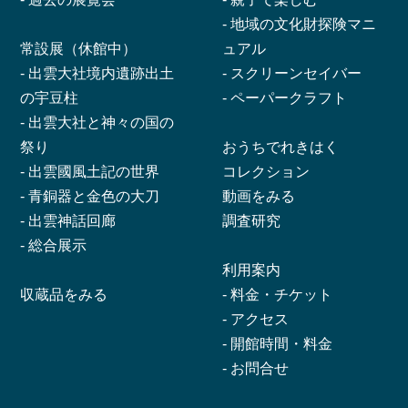
-
地域の文化財探険マニ
常設展（休館中）
ュアル
-
出雲大社境内遺跡出土
-
スクリーンセイバー
の宇豆柱
-
ペーパークラフト
-
出雲大社と神々の国の
祭り
おうちでれきはく
-
出雲國風土記の世界
コレクション
-
青銅器と金色の大刀
動画をみる
-
出雲神話回廊
調査研究
-
総合展示
利用案内
収蔵品をみる
-
料金・チケット
-
アクセス
-
開館時間・料金
-
お問合せ