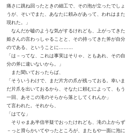
痛さに跳ね回ったときの細工で、その泡が立ったでしょ
うが、そいでまた、あなたに頼みがあって、われはまた
現れた。」
なんだか嘘のような気がするけれども、上がってきた
姫さんの言わっしゃることと、その持ってきた斧が自分
のである、ということに………
「は－ってな、これは事実はそりゃ、ともあれ、その自
分の斧に違いないから。」
また聞いておったらば、
「そういうわけで、まだ片方の爪が残っておる。幸いま
だ片爪を出いておるから、そなたに頼むによって、もう
一回、あそこの滝のそらから落としてくれんか」
て言われた。それから、
「はてな」
そりゃまあ半信半疑でおったけれども、滝の上からず
－っと滑らかいてやったところが、またもや一面に泡に