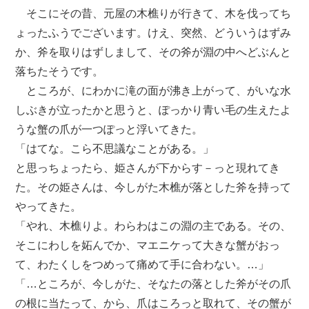
そこにその昔、元屋の木樵りが行きて、木を伐ってち
ょったふうでございます。けえ、突然、どういうはずみ
か、斧を取りはずしまして、その斧が淵の中へどぶんと
落ちたそうです。
ところが、にわかに滝の面が沸き上がって、がいな水
しぶきが立ったかと思うと、ぽっかり青い毛の生えたよ
うな蟹の爪が一つぽっと浮いてきた。
「はてな。こら不思議なことがある。」
と思っちょったら、姫さんが下からす－っと現れてき
た。その姫さんは、今しがた木樵が落とした斧を持って
やってきた。
「やれ、木樵りよ。わらわはこの淵の主である。その、
そこにわしを妬んでか、マエニケって大きな蟹がおっ
て、わたくしをつめって痛めて手に合わない。…」
「…ところが、今しがた、そなたの落とした斧がその爪
の根に当たって、から、爪はころっと取れて、その蟹が