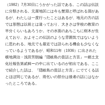
（1982）7月30日にうかがった話である。この話は伝説
に分類される。元屋地区には今も蟹淵と呼ばれる淵があ
るが、わたしは一度行ったことはあるが、地元の方の話
では形態は以前とは違っており、大きさは学校の教室の
半分くらいもあろうか。その水面のあちこちに樹木が生
えており、およそこの伝説のような雰囲気ではないよう
に思われる。地元でも最近では語られる機会も少なくな
っているようであるが、昭和11年（1936）に出された
横地満治・浅田芳朗編『隠岐島の昔話と方言』ー郷土文
化社報告第貳輯ーの中に出ているのが初出である。ここ
で紹介した話は、『隠岐島の昔話と方言』にでてくる話
とほぼ同じであるが、雨乞いの部分は後者の話にはなか
ったところである。