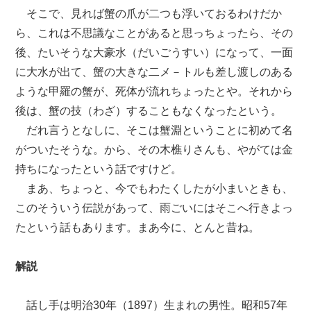
そこで、見れば蟹の爪が二つも浮いておるわけだか
ら、これは不思議なことがあると思っちょったら、その
後、たいそうな大豪水（だいごうすい）になって、一面
に大水が出て、蟹の大きな二メ－トルも差し渡しのある
ような甲羅の蟹が、死体が流れちょったとや。それから
後は、蟹の技（わざ）することもなくなったという。
だれ言うとなしに、そこは蟹淵ということに初めて名
がついたそうな。から、その木樵りさんも、やがては金
持ちになったという話ですけど。
まあ、ちょっと、今でもわたくしたが小まいときも、
このそういう伝説があって、雨ごいにはそこへ行きよっ
たという話もあります。まあ今に、とんと昔ね。
解説
話し手は明治30年（1897）生まれの男性。昭和57年