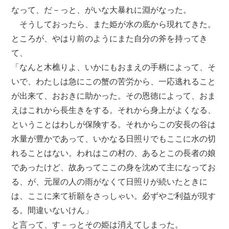
なって、だ－っと、がいな大暴れに淵がなった。
そうしておったら、また姫が水の底から現れてきた。
ところが、やはり前のようにまた自分の斧を持ってき
て、
「なんと木樵りよ、いかにもおまえの手柄によって、そ
いで、わたしは急にこの蟹の苦労から、一応逃れること
が出来て、おおきに助かった。その恩徳によって、おま
えはこれから長生きをする。それから身上がよくなる、
ということはわしが保険する。それからこの安長の谷は
水量が豊かであって、いかなる日照りでもここに水の切
れることはない。われはこの村の、あるとこの長者の娘
であったけど、故あってここの身を沈めて主になってお
る、が、元屋の人の雨がなくて日照りが続いたときに
は、ここに来て祈願をさっしゃい。必ずやご利益が現す
る。間違いないけん」
と言って、す－っとその姫は消えてしまった。