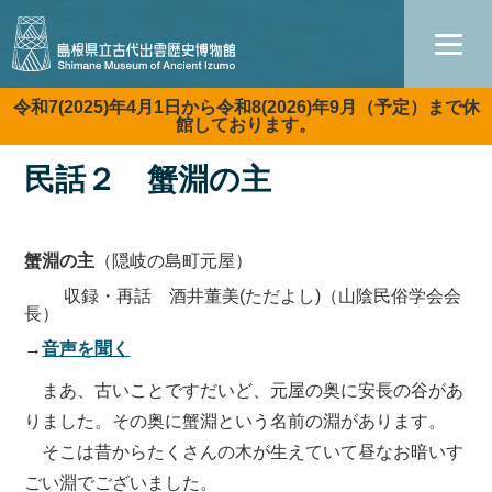
令和7(2025)年4月1日から令和8(2026)年9月（予定）まで休
館しております。
民話２ 蟹淵の主
蟹淵の主
（隠岐の島町元屋）
収録・再話 酒井董美(ただよし)（山陰民俗学会会
長）
→
音声を聞く
まあ、古いことですだいど、元屋の奥に安長の谷があ
りました。その奥に蟹淵という名前の淵があります。
そこは昔からたくさんの木が生えていて昼なお暗いす
ごい淵でございました。