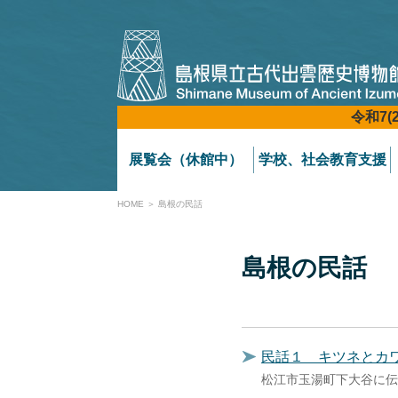
令和7(
展覧会（休館中）
学校、社会教育支援
HOME
＞ 島根の民話
島根の民話
民話１ キツネとカ
松江市玉湯町下大谷に伝