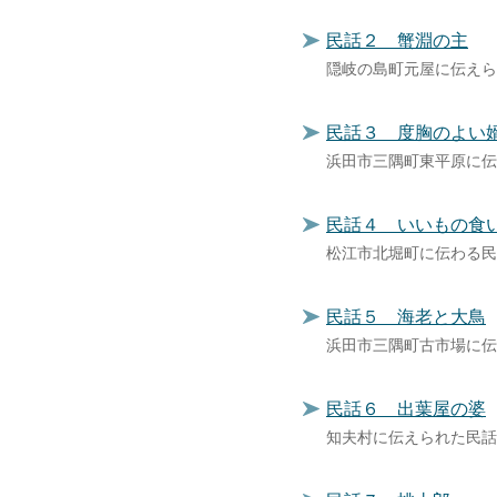
民話２ 蟹淵の主
隠岐の島町元屋に伝えら
民話３ 度胸のよい
浜田市三隅町東平原に伝
民話４ いいもの食
松江市北堀町に伝わる民
民話５ 海老と大鳥
浜田市三隅町古市場に伝
民話６ 出葉屋の婆
知夫村に伝えられた民話