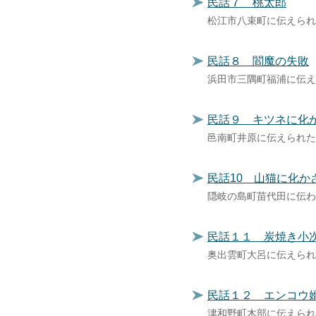
民話７ 桃太郎
松江市八束町に伝えられ
民話８ 閻魔の失敗
浜田市三隅町福浦に伝え
民話９ キツネに化
邑南町井原に伝えられた
民話10 山猫に化か
隠岐の島町苗代田に伝わ
民話１１ 炭焼き小
奥出雲町大呂に伝えられ
民話１２ エンコウ
津和野町木部に伝えられ