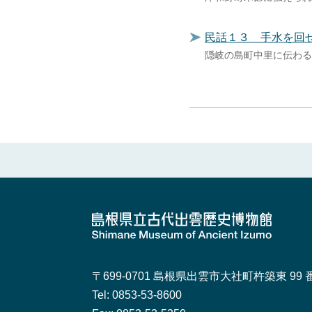
民話１３ 手水を回
隠岐の島町中里に伝わる
〒699-0701
島根県出雲市大社町杵築東 99 番
Tel: 0853-53-8600