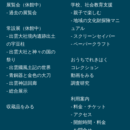
展覧会（休館中）
学校、社会教育支援
-
過去の展覧会
-
親子で楽しむ
-
地域の文化財探険マニ
常設展（休館中）
ュアル
-
出雲大社境内遺跡出土
-
スクリーンセイバー
の宇豆柱
-
ペーパークラフト
-
出雲大社と神々の国の
祭り
おうちでれきはく
-
出雲國風土記の世界
コレクション
-
青銅器と金色の大刀
動画をみる
-
出雲神話回廊
調査研究
-
総合展示
利用案内
収蔵品をみる
-
料金・チケット
-
アクセス
-
開館時間・料金