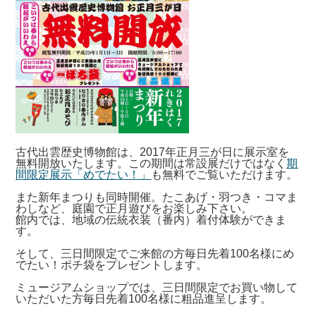
古代出雲歴史博物館は、2017年正月三が日に展示室を
無料開放いたします。この期間は常設展だけではなく
期
間限定展示「めでたい！」
も無料でご覧いただけます。
また新年まつりも同時開催。たこあげ・羽つき・コマま
わしなど、庭園で正月遊びをお楽しみ下さい。
館内では、地域の伝統衣装（番内）着付体験ができま
す。
そして、三日間限定でご来館の方毎日先着100名様にめ
でたい！ポチ袋をプレゼントします。
ミュージアムショップでは、三日間限定でお買い物して
いただいた方毎日先着100名様に粗品進呈します。