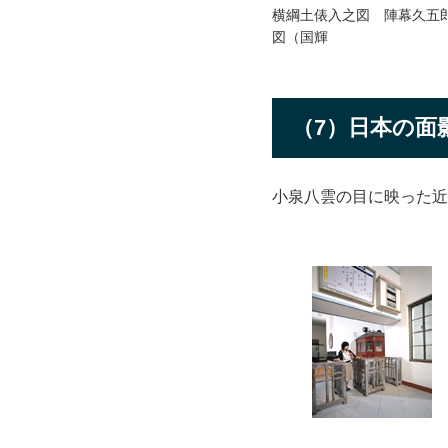
横綱土俵入之図 陣幕久五
図（国輝
（7）日本の面
小泉八雲の目に映った近