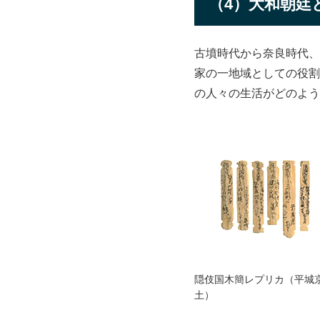
（4）大和朝廷
古墳時代から奈良時代、
家の一地域としての役割
の人々の生活がどのよう
隠伎国木簡レプリカ（平城
土）