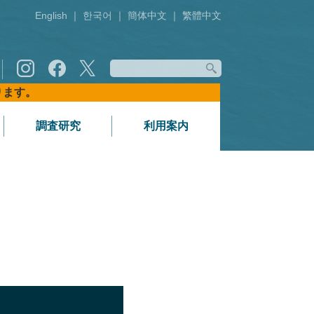
English
｜
한국어
｜
簡体中文
｜
繁體中文
おります。
調査研究
利用案内