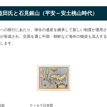
益田氏と石見銀山（平安～安土桃山時代）
への移行にあたり、律令の遺産を継承して新しい制度が運用さ
が形成され、交易を通じ中国・朝鮮など海外の物資も流入する
します。
見銀
ティセラ日本図