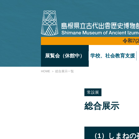
令和7(
展覧会（休館中）
学校、社会教育支援
HOME
＞ 総合展示一覧
常設展
総合展示
（1）しまねの