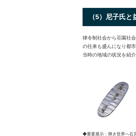
（5）尼子氏と
律令制社会から荘園社会
の往来も盛んになり都市
当時の地域の状況を紹介
◆重要展示：輝き世界へ石