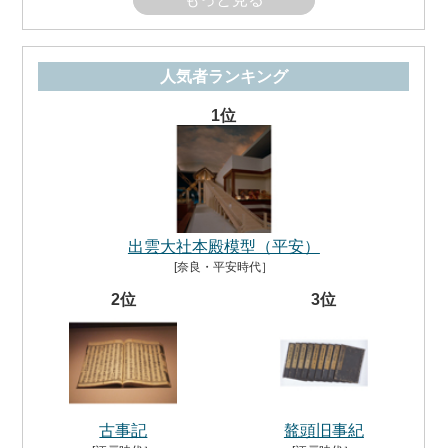
人気者ランキング
1位
出雲大社本殿模型（平安）
[奈良・平安時代］
2位
3位
古事記
鼇頭旧事紀