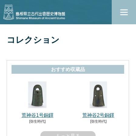
コレクション
おすすめ収蔵品
荒神谷1号銅鐸
荒神谷2号銅鐸
[弥生時代]
[弥生時代]
もっと見る