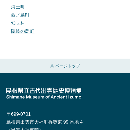
海士町
西ノ島町
知夫村
隠岐の島町
ページトップ
〒699-0701
島根県出雲市大社町杵築東 99 番地 4
（出雲大社東隣）